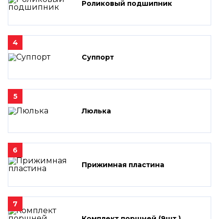
Роликовый подшипник
4
Суппорт
5
Люлька
6
Прижимная пластина
7
Комплект поршней (9шт.)