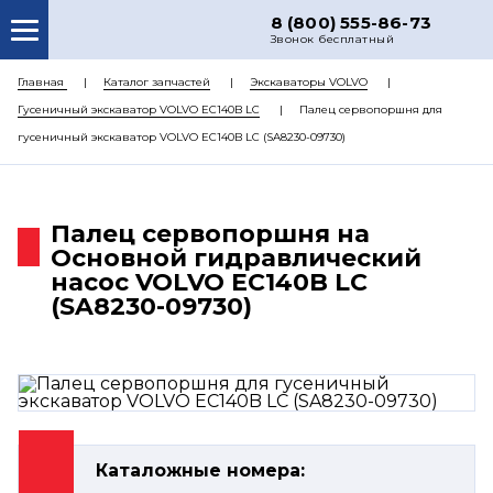
8 (800) 555-86-73
Звонок бесплатный
О НАС
Главная
Каталог запчастей
Экскаваторы VOLVO
Гусеничный экскаватор VOLVO EC140B LC
Палец сервопоршня для
КАТАЛОГ ЗАПЧАСТЕЙ
гусеничный экскаватор VOLVO EC140B LC (SA8230-09730)
РЕМОНТ
ДОСТАВКА
Палец сервопоршня на
ЦЕНЫ
Основной гидравлический
насос VOLVO EC140B LC
КОНТАКТЫ
(SA8230-09730)
Каталожные номера: