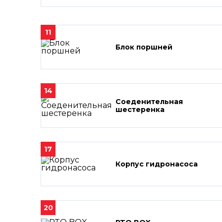
11
Блок поршней
14
Соеденительная
шестеренка
17
Корпус гидронасоса
20