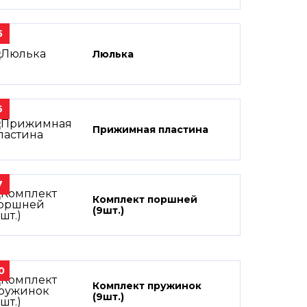
5
Люлька
6
Прижимная пластина
7
Комплект поршней
(9шт.)
0
Комплект пружинок
(9шт.)