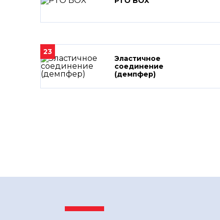
PTO BOX
23
Эластичное
соединение
(демпфер)