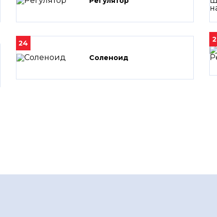
Регулятор
2
24
Соленоид