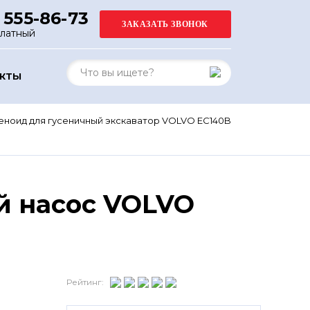
 555-86-73
платный
АКТЫ
еноид для гусеничный экскаватор VOLVO EC140B
й насос VOLVO
Рейтинг: