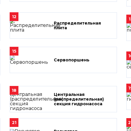
12
1
Распределительная
плита
15
1
Сервопоршень
1
18
Центральная
(распределительная)
секция гидронасоса
21
2