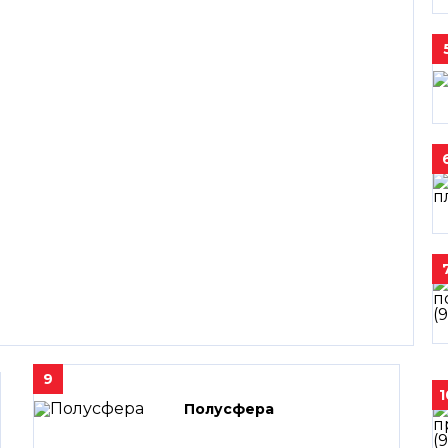
9
1
Полусфера