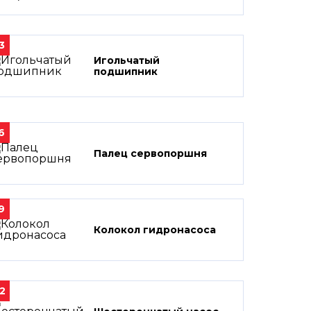
3
Игольчатый
подшипник
6
Палец сервопоршня
9
Колокол гидронасоса
2