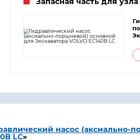
Запасная часть для узла
Ги
по
Эк
равлический насос (аксиально-п
0B LC
»