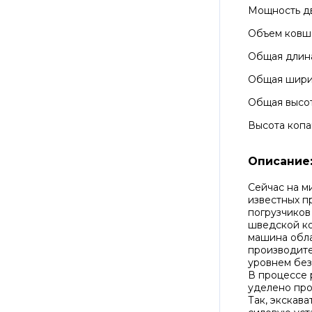
Мощность д
Объем ковш
Общая длин
Общая шир
Общая высо
Высота копа
Описание
Сейчас на м
известных п
погрузчиков
шведской ко
машина обла
производит
уровнем без
В процессе 
уделено про
Так, экскав