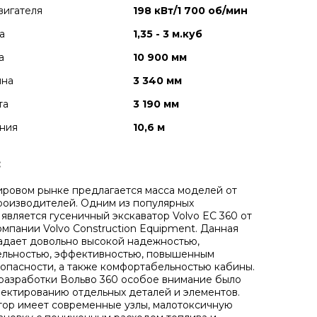
вигателя
198 кВт/1 700 об/мин
а
1,35 - 3 м.куб
а
10 900 мм
ина
3 340 мм
та
3 190 мм
ния
10,6 м
:
ировом рынке предлагается масса моделей от
роизводителей. Одним из популярных
 является гусеничный экскаватор Volvo EC 360 от
мпании Volvo Construction Equipment. Данная
дает довольно высокой надежностью,
ельностью, эффективностью, повышенным
опасности, а также комфортабельностью кабины.
разработки Вольво 360 особое внимание было
ектированию отдельных деталей и элементов.
атор имеет современные узлы, малотоксичную