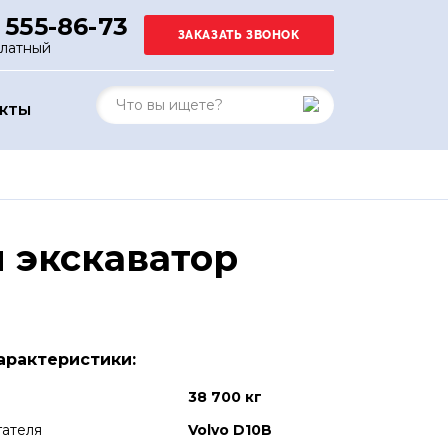
 555-86-73
платный
АКТЫ
 экскаватор
арактеристики:
38 700 кг
гателя
Volvo D10B