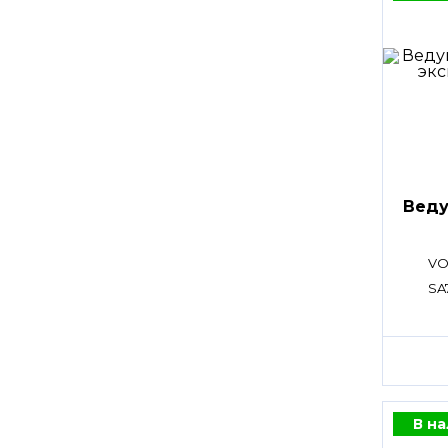
Веду
VO
SA
В н