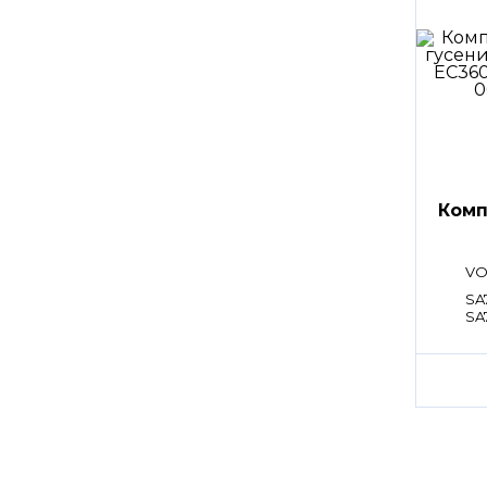
Комп
VO
SA
SA