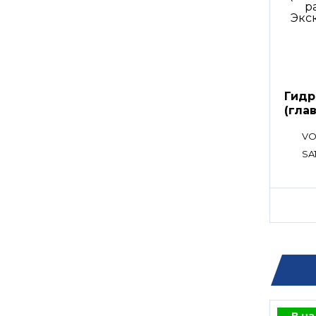
Гидр
(гла
расп
VO
SA1
В н