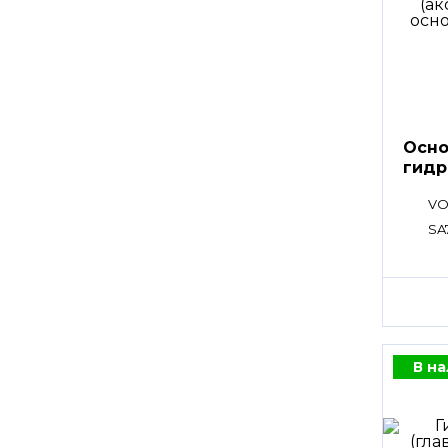
Осно
гидр
VO
SA
В н