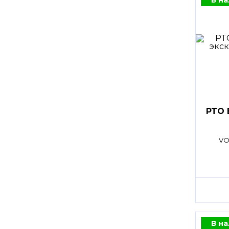
PTO 
VO
В н