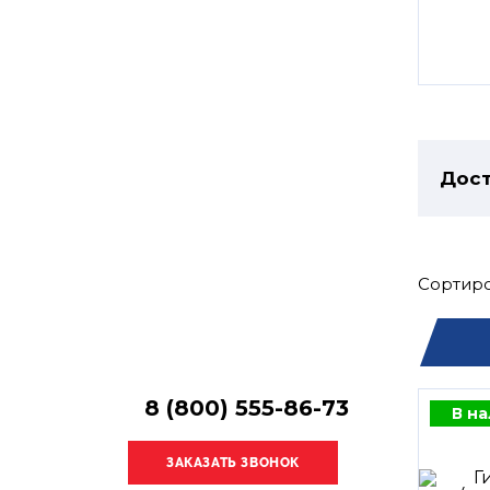
Остались
вопросы?
Получите консультацию
специалиста!
Дост
Сортиро
8 (800) 555-86-73
В н