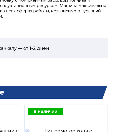
ановку с пониженным расходом топлива и
ксплуатационным ресурсом. Машина максимально
во всех сферах работы, независимо от условий
и.
ачкалу — от 1-2 дней
е
В наличии