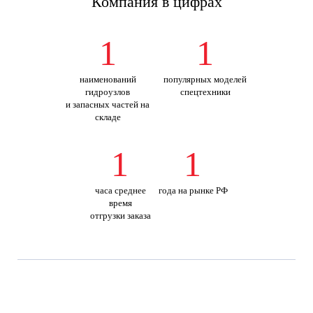
Компания в цифрах
1
1
наименований
популярных моделей
гидроузлов
спецтехники
и запасных частей на
складе
1
1
часа среднее
года на рынке РФ
время
отгрузки заказа