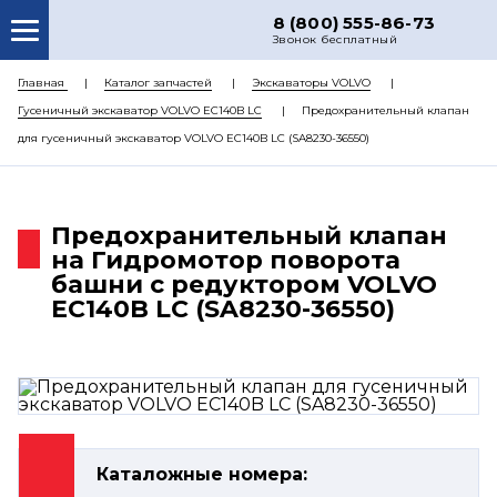
8 (800) 555-86-73
Звонок бесплатный
О НАС
Главная
Каталог запчастей
Экскаваторы VOLVO
Гусеничный экскаватор VOLVO EC140B LC
Предохранительный клапан
КАТАЛОГ ЗАПЧАСТЕЙ
для гусеничный экскаватор VOLVO EC140B LC (SA8230-36550)
РЕМОНТ
ДОСТАВКА
Предохранительный клапан
ЦЕНЫ
на Гидромотор поворота
башни с редуктором VOLVO
КОНТАКТЫ
EC140B LC (SA8230-36550)
Каталожные номера: