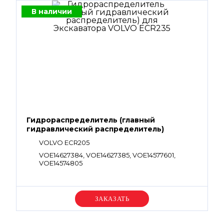
В наличии
Гидрораспределитель (главный
гидравлический распределитель)
VOLVO ECR205
VOE14627384, VOE14627385, VOE14577601,
VOE14574805
Уточняйте цену