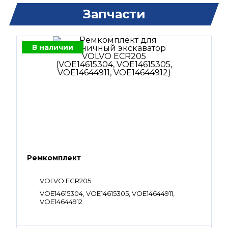
Запчасти
В наличии
Ремкомплект
VOLVO ECR205
VOE14615304, VOE14615305, VOE14644911,
VOE14644912