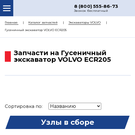
8 (800) 555-86-73
Звонок бесплатный
О НАС
Главная
Каталог запчастей
Экскаваторы VOLVO
Гусеничный экскаватор VOLVO ECR205
КАТАЛОГ ЗАПЧАСТЕЙ
РЕМОНТ
Запчасти на Гусеничный
ДОСТАВКА
экскаватор VOLVO ECR205
ЦЕНЫ
КОНТАКТЫ
Сортировка по:
Узлы в сборе