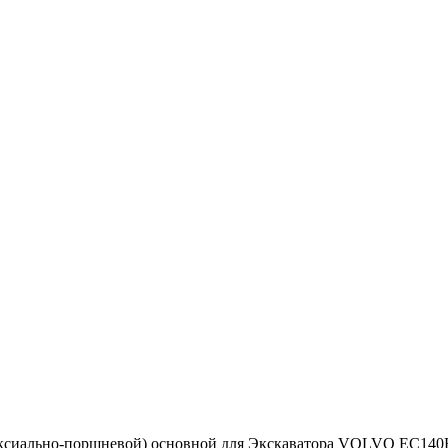
аксиально-поршневой) основной для Экскаватора VOLVO EC14