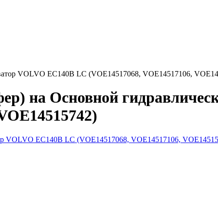
каватор VOLVO EC140B LC (VOE14517068, VOE14517106, VOE14
пфер) на Основной гидравличе
 VOE14515742)