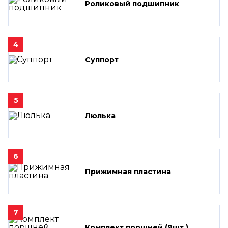
Роликовый подшипник
4
Суппорт
5
Люлька
6
Прижимная пластина
7
Комплект поршней (9шт.)