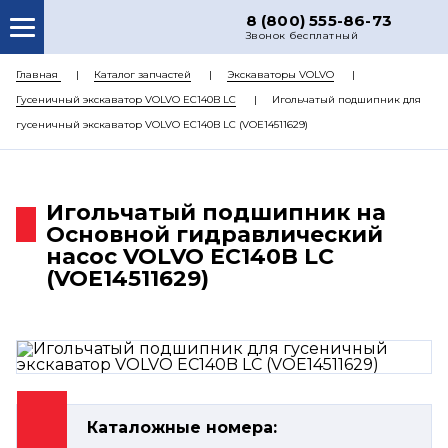
8 (800) 555-86-73
Звонок бесплатный
О НАС
Главная
Каталог запчастей
Экскаваторы VOLVO
Гусеничный экскаватор VOLVO EC140B LC
Игольчатый подшипник для
КАТАЛОГ ЗАПЧАСТЕЙ
гусеничный экскаватор VOLVO EC140B LC (VOE14511629)
РЕМОНТ
ДОСТАВКА
Игольчатый подшипник на
ЦЕНЫ
Основной гидравлический
насос VOLVO EC140B LC
КОНТАКТЫ
(VOE14511629)
Каталожные номера: