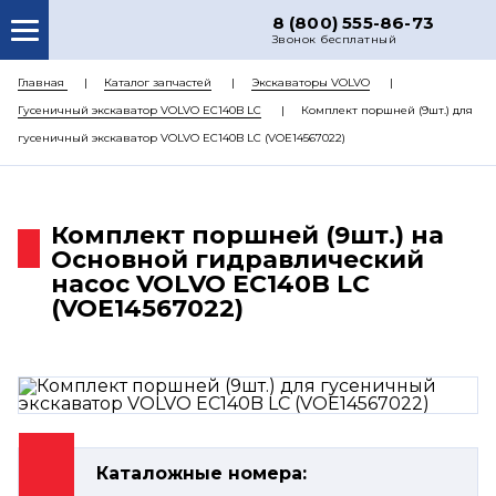
8 (800) 555-86-73
Звонок бесплатный
О НАС
Главная
Каталог запчастей
Экскаваторы VOLVO
Гусеничный экскаватор VOLVO EC140B LC
Комплект поршней (9шт.) для
КАТАЛОГ ЗАПЧАСТЕЙ
гусеничный экскаватор VOLVO EC140B LC (VOE14567022)
РЕМОНТ
ДОСТАВКА
Комплект поршней (9шт.) на
ЦЕНЫ
Основной гидравлический
насос VOLVO EC140B LC
КОНТАКТЫ
(VOE14567022)
Каталожные номера: